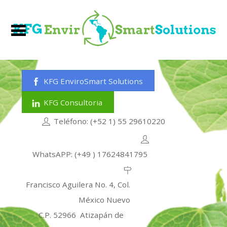
KFG EnviroSmart Solutions
KFG Consultoria
Teléfono: (+52 1) 55 29610220
WhatsAPP: (+49 ) 17624841795
Francisco Aguilera No. 4, Col.
México Nuevo
C.P. 52966 Atizapán de