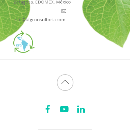
Zaragoza, EDOMEX, México
info@kfgconsultoria.com
Back
to
top